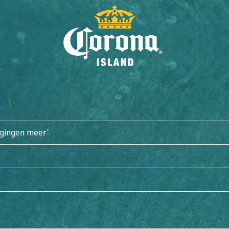
WIN EEN REIS
ogingen meer'
ONTDEK CORONA ISLAND
ITECTUUR
GASTRONOMIE
ACTIVITEITEN
MANGROVES PLA
VOLLEDIG LOSMAKEN
CARIBISCH PARADIJS
BUNGALOWS
FAQ