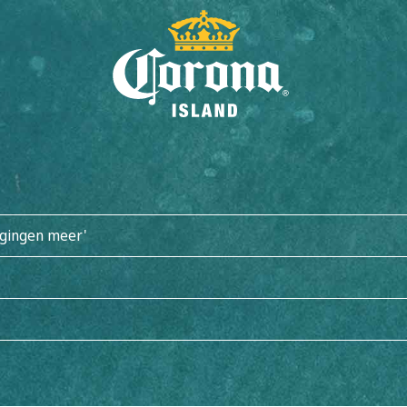
WIN EEN REIS
ogingen meer'
ONTDEK CORONA ISLAND
ITECTUUR
GASTRONOMIE
ACTIVITEITEN
MANGROVES PLA
VOLLEDIG LOSMAKEN
CARIBISCH PARADIJS
BUNGALOWS
FAQ